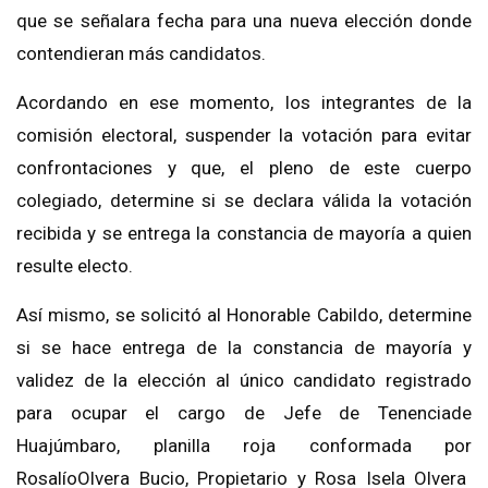
que se señalara fecha para una nueva elección
do
nde
contendieran más candidatos.
A
cordando en ese momen
to, los integrantes de la
co
misión electoral, suspender la v
otación para evitar
confrontaciones y que, el pleno de este cuerpo
colegiado, determine si se declara válida la votación
recibida
y se entrega la constancia de mayoría a quien
resulte electo.
Así mismo, se solicitó
al Honorable Cabildo, determine
si se hace entrega de la constancia de mayoría y
validez de la elección al único candidato registrado
para ocupar el cargo de Jefe de Tenencia
de
Huajú
mbaro
,
planilla roja conformada por
Rosalío
Olvera Bucio, Propietario y
Rosa Isela Olvera