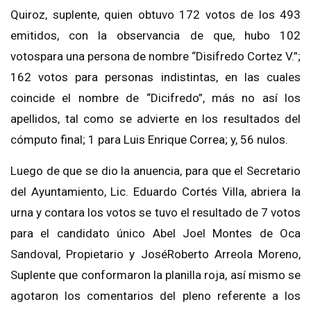
Quiroz, suplente,
quien obtuvo 172 votos de los 493
emitidos, con la observancia de que, hubo 102
votos
para una persona de nombre “
Disifredo Cortez V.
”;
162 votos para personas indistintas,
en las cuales
coincide el
nombre de “
Dic
ifredo
”, más no así los
apellidos, tal como se advierte en los resultados del
cómputo final
; 1 para Luis Enrique Correa; y, 56 nulos.
Luego de que se dio la anuencia, para que el Secretario
del Ayuntamiento, Lic. Eduardo Cortés Villa
,
abriera la
urna y contar
a
los votos
se tuvo el resultado de 7 votos
para el candidato
único Abel Joel Montes de Oca
Sandoval, Propietario y
José
Roberto Arreola Moreno,
Suplente que confor
maron la planilla roja,
así mismo se
agotaron los comentarios
del pleno referente a los