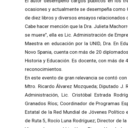
El autor desempeñó cargos públicos en los tre
ocasiones y actualmente se desempeña como Co
de diez libros y diversos ensayos relacionados c
Cabe hacer mención que la Dra. Julieta Machorro
se muere”, ella es Lic. Administración de Emp
Maestra en educación por la UNID, Dra. En Edu
Novo Spania, cuenta con más de 20 diplomados 
Historia y Educación. Es docente, con más de 40
reconocimientos.
En este evento de gran relevancia se contó con 
Mtro. Ricardo Álvarez Mozqueda; Diputado J. R
Administración, Lic. Cristóbal Estrada Rodrí
Granados Ríos; Coordinador de Programas Espec
Estatal de la Red Mundial de Jóvenes Político
de Ruta 5, Rocío Luna Rodríguez; Director de 