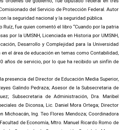
s órdenes de gobierno; fue diputado federal en tres
misionado del Servicio de Protección Federal. Autor
on la seguridad nacional y la seguridad pública.
 Ruíz, fue quien comentó el libro “Cuando por la patria
resas por la UMSNH, Licenciada en Historia por UMSNH,
cación, Desarrollo y Complejidad para la Universidad
en el área de educación en temas como Contabilidad,
 años de servicio, por lo que ha recibido un sinfín de
la presencia del Director de Educación Media Superior,
eyes Galindo Pedraza; Asesor de la Subsecretaria de
guez; Subsecretaria de Administración, Dra. Maribel
iales de Diconsa, Lic. Daniel Mora Ortega; Director
 en Michoacán, Ing. Teo Flores Mendoza; Coordinadora
la Facultad de Economía, Mtro. Manuel Ricardo Romo de