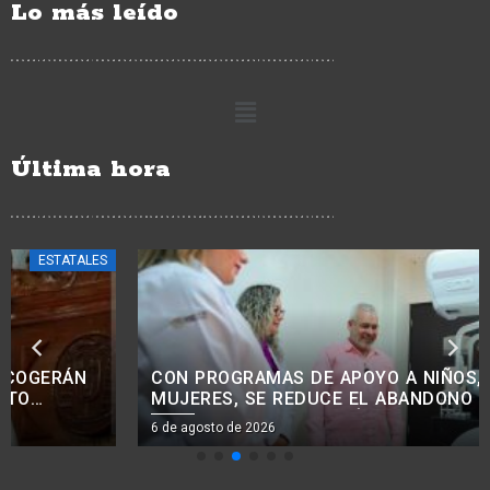
Lo más leído
Última hora
ESTATALES
CON PROGRAMAS DE APOYO A NIÑOS, NIÑAS Y
MUJERES, SE REDUCE EL ABANDONO DE
TRATAMIENTOS ONCOLÓGICOS: BEDOLLA.<BR>
6 de agosto de 2026