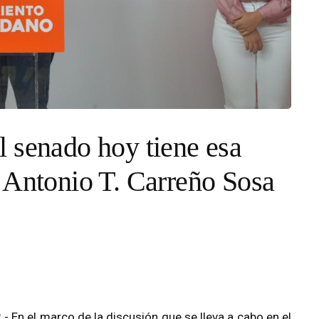
 senado hoy tiene esa
 Antonio T. Carreño Sosa
 En el marco de la discusión que se lleva a cabo en el