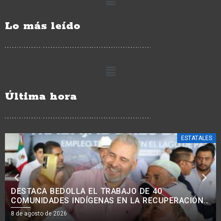
Lo más leído
Última hora
ESTATALES
AVANZA MODERNIZACIÓN VIAL EN COMUNIDADES
INDÍGENAS, CON MEJORA DE 38 KM DE CAMINOS:
ROGELIO ZARAZÚA.<BR>
8 de agosto de 2026