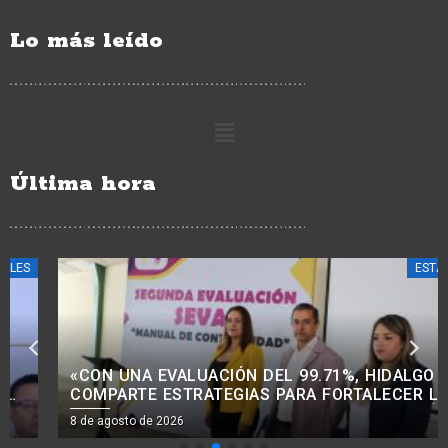
Lo más leído
Última hora
ESTATALES
«CON UNA EVALUACIÓN DEL 99.71%, HIDALGO
COMPARTE ESTRATEGIAS PARA FORTALECER LA
CONTABILIDAD GUBERNAMENTAL EN LA REGIÓN 4»
8 de agosto de 2026