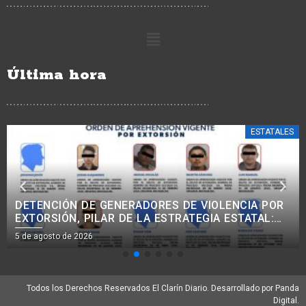
Última hora
ESTATALES
TORRES PIÑA CIERRA FILAS CON CLAUDIA
SHEINBAUM: EN LA 4T NO HAY NARCOGOBIERNO,
INTOCABLES NI IMPUNIDAD.
5 de agosto de 2026
Todos los Derechos Reservados El Clarín Diario. Desarrollado por Panda
Digital.