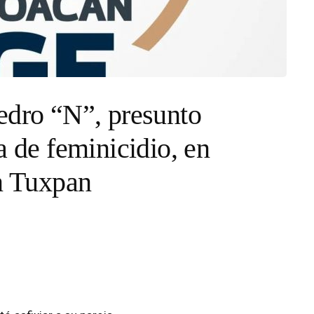
edro “N”, presunto
a de feminicidio, en
en Tuxpan