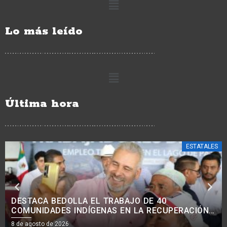
Lo más leído
Última hora
ESTATALES
AVANZA MODERNIZACIÓN VIAL EN COMUNIDADES
INDÍGENAS, CON MEJORA DE 38 KM DE CAMINOS:
ROGELIO ZARAZÚA.<BR>
8 de agosto de 2026