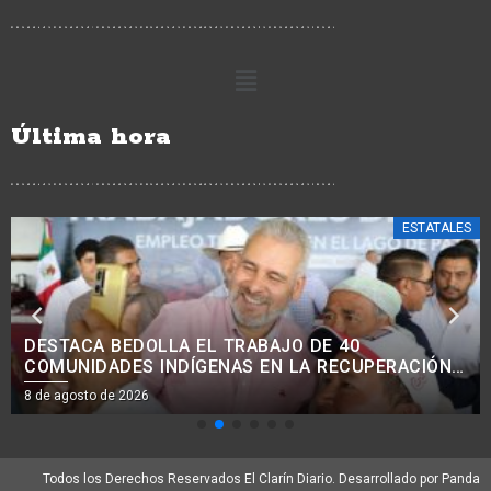
Última hora
ESTATALES
AVANZA MODERNIZACIÓN VIAL EN COMUNIDADES
INDÍGENAS, CON MEJORA DE 38 KM DE CAMINOS:
ROGELIO ZARAZÚA.<BR>
8 de agosto de 2026
Todos los Derechos Reservados El Clarín Diario. Desarrollado por Panda