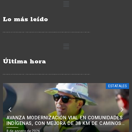
Lo más leído
Última hora
ESTATALES
AVANZA MODERNIZACIÓN VIAL EN COMUNIDADES
INDÍGENAS, CON MEJORA DE 38 KM DE CAMINOS:
ROGELIO ZARAZÚA.<BR>
8 de agosto de 2026