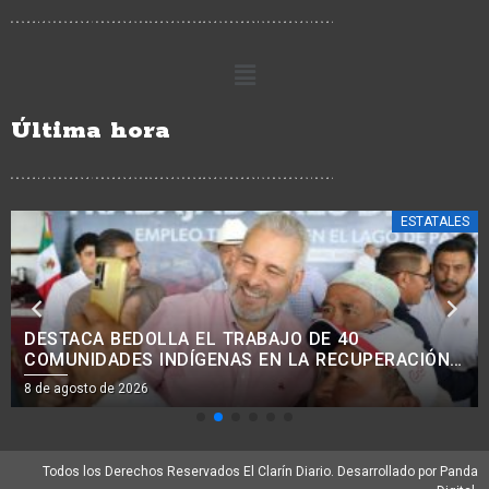
Última hora
ESTATALES
AVANZA MODERNIZACIÓN VIAL EN COMUNIDADES
INDÍGENAS, CON MEJORA DE 38 KM DE CAMINOS:
ROGELIO ZARAZÚA.<BR>
8 de agosto de 2026
Todos los Derechos Reservados El Clarín Diario. Desarrollado por Panda