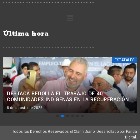
Última hora
ESTATALES
AVANZA MODERNIZACIÓN VIAL EN COMUNIDADES
INDÍGENAS, CON MEJORA DE 38 KM DE CAMINOS:
ROGELIO ZARAZÚA.<BR>
8 de agosto de 2026
Todos los Derechos Reservados El Clarín Diario. Desarrollado por Panda
Digital.