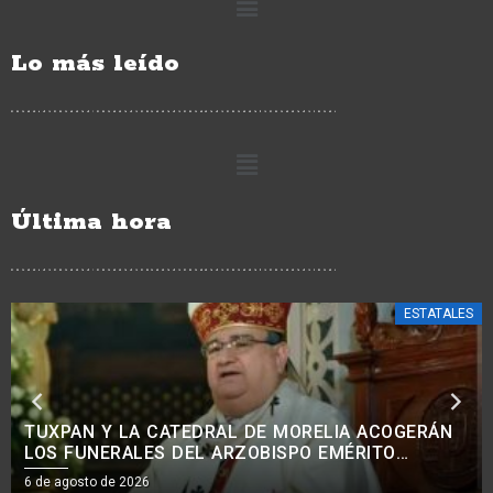
Lo más leído
Última hora
ESTATALES
CON PROGRAMAS DE APOYO A NIÑOS, NIÑAS Y
MUJERES, SE REDUCE EL ABANDONO DE
TRATAMIENTOS ONCOLÓGICOS: BEDOLLA.<BR>
6 de agosto de 2026