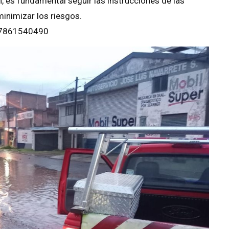
 es fundamental seguir las instrucciones de las
inimizar los riesgos.
y 7861540490