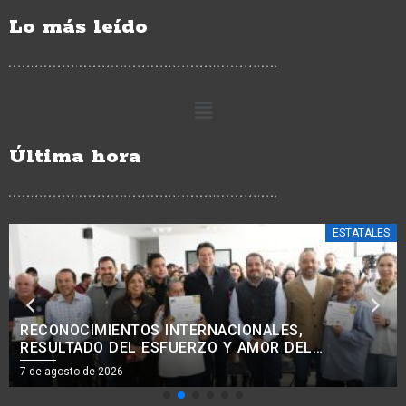
Lo más leído
Última hora
ESTATALES
COMBATE A LA EXTORSIÓN SE INTENSIFICA EN
ZONA AGUACATERA, APATZINGÁN Y TIERRA
CALIENTE: BEDOLLA
7 de agosto de 2026