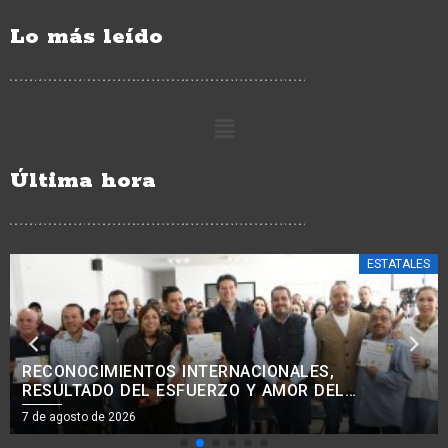
Lo más leído
Última hora
ESTATALES
COMBATE A LA EXTORSIÓN SE INTENSIFICA EN
ZONA AGUACATERA, APATZINGÁN Y TIERRA
CALIENTE: BEDOLLA
7 de agosto de 2026