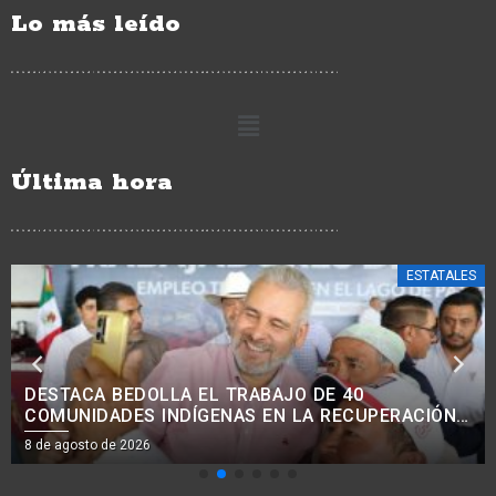
Lo más leído
Última hora
ESTATALES
AVANZA MODERNIZACIÓN VIAL EN COMUNIDADES
INDÍGENAS, CON MEJORA DE 38 KM DE CAMINOS:
ROGELIO ZARAZÚA.<BR>
8 de agosto de 2026