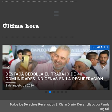
Última hora
ESTATALES
AVANZA MODERNIZACIÓN VIAL EN COMUNIDADES
INDÍGENAS, CON MEJORA DE 38 KM DE CAMINOS:
ROGELIO ZARAZÚA.<BR>
8 de agosto de 2026
Todos los Derechos Reservados El Clarín Diario. Desarrollado por Panda
Digital.