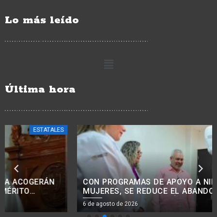
Lo más leído
Última hora
ESTATALES
CON PROGRAMAS DE APOYO A NIÑOS, NIÑAS Y
MUJERES, SE REDUCE EL ABANDONO DE
TRATAMIENTOS ONCOLÓGICOS: BEDOLLA.<BR>
6 de agosto de 2026