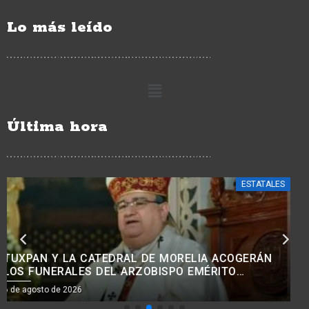
Lo más leído
Última hora
ESTATALES
CON PROGRAMAS DE APOYO A NIÑOS, NIÑAS Y
MUJERES, SE REDUCE EL ABANDONO DE
TRATAMIENTOS ONCOLÓGICOS: BEDOLLA.<BR>
6 de agosto de 2026