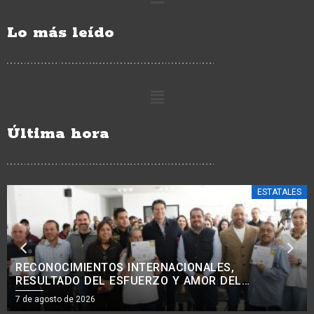
Lo más leído
Última hora
ESTATALES
COMBATE A LA EXTORSIÓN SE INTENSIFICA EN
ZONA AGUACATERA, APATZINGÁN Y TIERRA
CALIENTE: BEDOLLA
7 de agosto de 2026