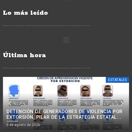
Lo más leído
Última hora
ESTATALES
TORRES PIÑA CIERRA FILAS CON CLAUDIA
SHEINBAUM: EN LA 4T NO HAY NARCOGOBIERNO,
INTOCABLES NI IMPUNIDAD.
5 de agosto de 2026