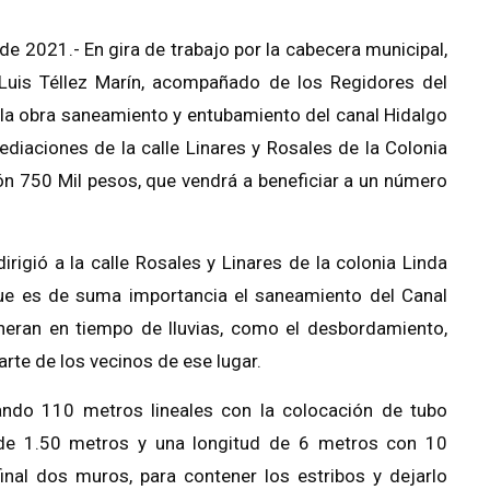
de 2021.-
En gira de trabajo por la cabecera municipal,
Luis
Téllez Marín
, acompañado de los Regidores del
la obra saneamiento y entubamiento del canal Hidalgo
diaciones de la calle
Linares y Rosales de la
Colonia
ón 750 Mil pesos, que vendrá
a beneficiar a un número
irigió a la calle
Rosales y Linares de la colonia Linda
 que es de suma importancia el saneamiento del Canal
neran en tiempo de lluvias, como el desbordamiento,
rte de los vecinos de ese lugar.
ando 11
0 metros lineales con la colocación de tubo
de 1.50 metros y una longitud de 6 metros con 10
final dos muros, para contener los estribos
y dejarlo