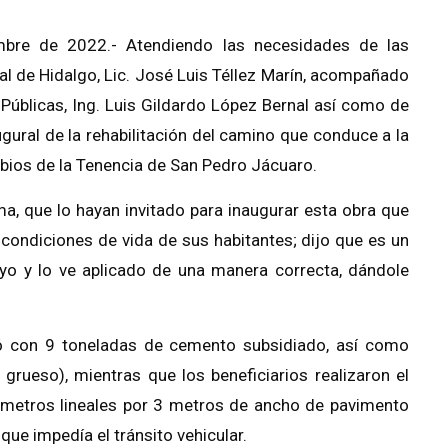
bre de 2022.-
A
tendiendo las necesidades de las
l de Hidalgo, Lic. José Luis Téllez Marín, acompañado
s
P
úblicas,
Ing. Luis Gildardo López Bernal
así como de
ugural de la rehabilitación del camino que conduce a la
ubios de la Tenencia de San Pedro J
á
cuaro.
ma, que lo hayan invitado para inaugurar esta obra que
 condiciones de vida de sus habitantes; dijo que es un
oyo y lo ve aplicado de una manera correcta, dándole
ó con 9 toneladas de cemento subsidiado, así como
 grueso), mientras que los beneficiarios realizaron el
 metros lineales por 3 metros de ancho de pavimento
ue impedía el tránsito vehicular.