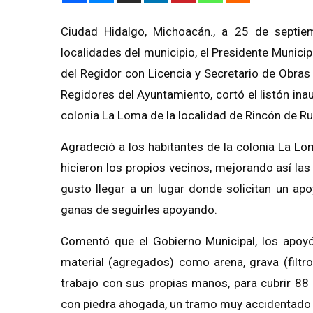
Ciudad Hidalgo, Michoacán., a 25
de septiem
localidades del municipio, el
Presidente
Municipa
del Regidor con
L
icencia y Secretario de Obra
Regidores del Ayuntamiento, cortó el listón ina
colonia
La Loma
de la localidad de Rincón de R
Agradeció a los habitantes de la colonia La Lo
hicieron los propios vecinos, mejorando así las
gusto llegar a un lugar donde solicitan un ap
ganas de seguirles apoyando.
Comentó que el Gobierno Municipal, los apoy
material (agregados) como arena, grava (filtro
trabajo con sus propias manos, para cubrir 88
con piedra ahogada
, un tramo muy accidentado q