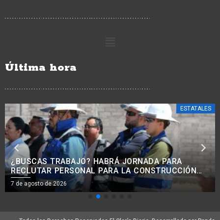
Última hora
ESTATALES
RECONOCIMIENTOS INTERNACIONALES,
RESULTADO DEL ESFUERZO Y AMOR DEL
PERSONAL DE LIMPIA: ALFONSO MARTÍNEZ
7 de agosto de 2026