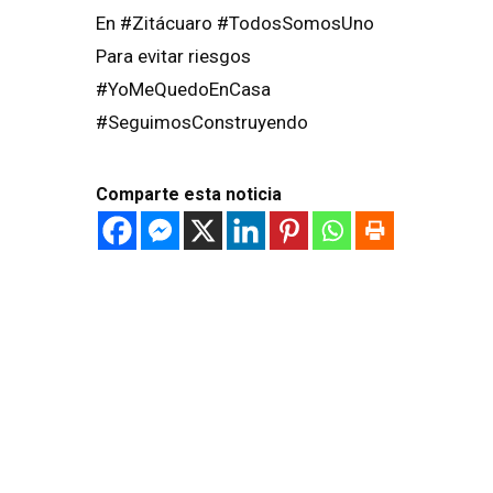
En #Zitácuaro #TodosSomosUno
Para evitar riesgos
#YoMeQuedoEnCasa
#SeguimosConstruyendo
Comparte esta noticia