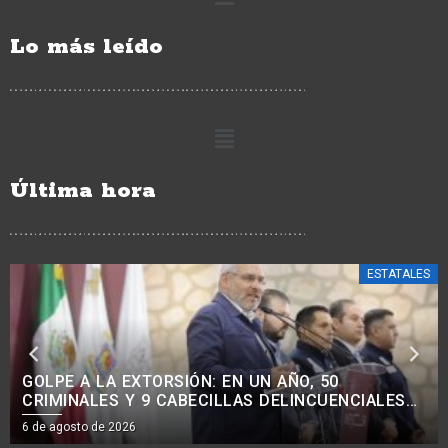
Lo más leído
Última hora
POLICIACA
OBTIENE FGE VINCULACIÓN A PROCESO CONTRA
CINCO PERSONAS POR DELITOS CONTRA LA
SALUD EN MORELIA Y PÁTZCUARO
6 de agosto de 2026