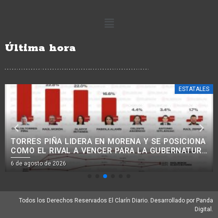
Última hora
ESTATALES
TORRES PIÑA LIDERA EN MORENA Y SE POSICIONA
COMO EL RIVAL A VENCER PARA LA GUBERNATURA
EN 2027.<BR>
6 de agosto de 2026
Todos los Derechos Reservados El Clarín Diario. Desarrollado por Panda
Digital.