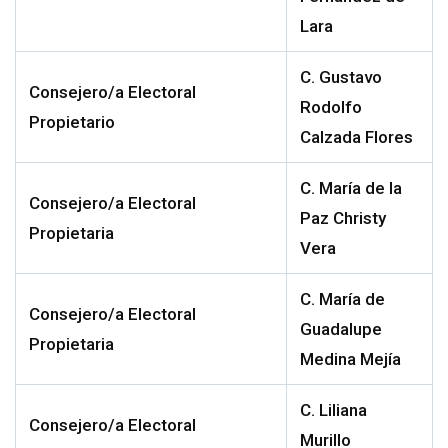
Lara
C.
Gustavo
Con
sejero/a Electoral
Rodolfo
Propietario
Calzada Flores
C.
María de la
Co
nsejero/a Electoral
Paz Christy
Propietari
a
Vera
C.
María de
Co
nsejero/a Electoral
Guadalupe
Propietari
a
Medina Mejía
C.
Liliana
Co
nsejero/a Electoral
Murillo