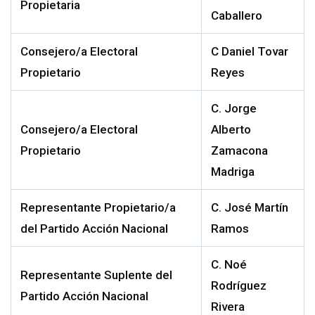
Propietari
a
Caballero
Con
sejero/a Electoral
C
Daniel Tovar
Propietario
Reyes
C.
J
orge
Cons
ejero/a Electoral
Alberto
Propietario
Zamacona
Madriga
Representante Propietario/a
C.
José Martín
del Partido Acción Nacional
Ramos
C.
Noé
Representante Suplente del
Rodríguez
Partido Acción Nacional
Rivera