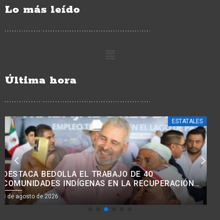
Lo más leído
Última hora
ESTATALES
AVANZA MODERNIZACIÓN VIAL EN COMUNIDADES
INDÍGENAS, CON MEJORA DE 38 KM DE CAMINOS:
ROGELIO ZARAZÚA.<BR>
8 de agosto de 2026