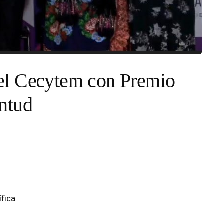
el Cecytem con Premio
ntud
ífica