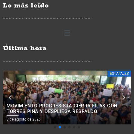
Lo más leído
Última hora
ESTATALES
INHABILITADAS 4 MIL 391 MÁQUINAS
TRAGAMONEDAS; GENERABAN 631 MDP ANUALES
AL CRIMEN ORGANIZADO.<BR>
8 de agosto de 2026