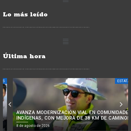
Lo más leído
Última hora
ESTATALES
AVANZA MODERNIZACIÓN VIAL EN COMUNIDADES
INDÍGENAS, CON MEJORA DE 38 KM DE CAMINOS:
ROGELIO ZARAZÚA.<BR>
8 de agosto de 2026