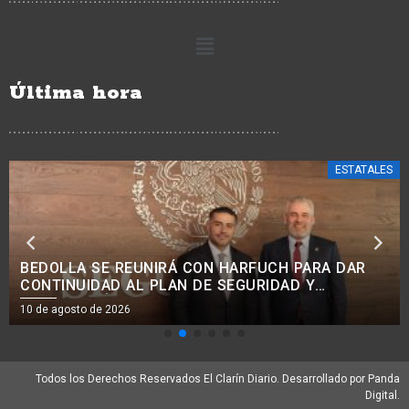
Última hora
POLICIACA
ASEGURA FGE EJEMPLAR DE AGUILILLA DE HARRIS
DURANTE CATEO POR INVESTIGACIÓN DE
MALTRATO ANIMAL EN URUAPAN
10 de agosto de 2026
Todos los Derechos Reservados El Clarín Diario. Desarrollado por Panda
Digital.