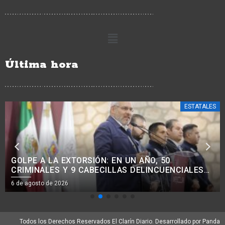
Última hora
POLICIACA
OBTIENE FGE VINCULACIÓN A PROCESO CONTRA
CINCO PERSONAS POR DELITOS CONTRA LA
SALUD EN MORELIA Y PÁTZCUARO
6 de agosto de 2026
Todos los Derechos Reservados El Clarín Diario. Desarrollado por Panda