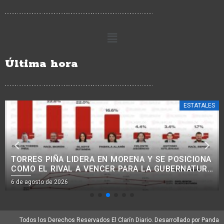
Última hora
ESTATALES
TORRES PIÑA LIDERA EN MORENA Y SE POSICIONA
COMO EL RIVAL A VENCER PARA LA GUBERNATURA
EN 2027.<BR>
6 de agosto de 2026
Todos los Derechos Reservados El Clarín Diario. Desarrollado por Panda