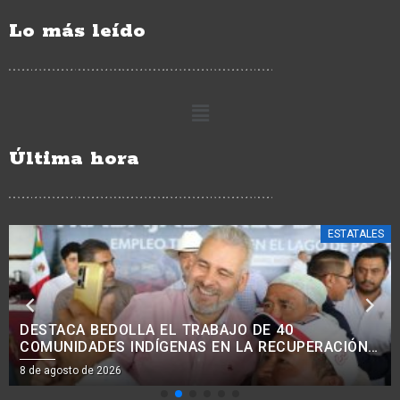
Lo más leído
Última hora
ESTATALES
AVANZA MODERNIZACIÓN VIAL EN COMUNIDADES
INDÍGENAS, CON MEJORA DE 38 KM DE CAMINOS:
ROGELIO ZARAZÚA.<BR>
8 de agosto de 2026