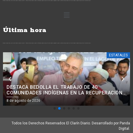
Última hora
ESTATALES
AVANZA MODERNIZACIÓN VIAL EN COMUNIDADES
INDÍGENAS, CON MEJORA DE 38 KM DE CAMINOS:
ROGELIO ZARAZÚA.<BR>
8 de agosto de 2026
Todos los Derechos Reservados El Clarín Diario. Desarrollado por Panda
Digital.