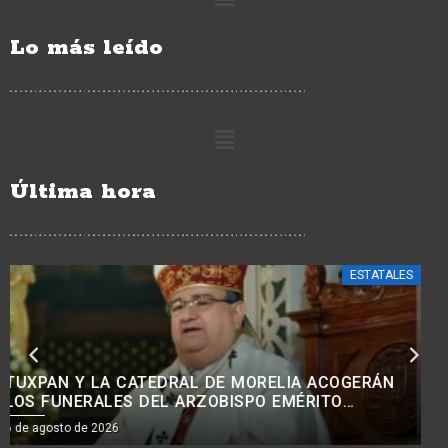
Lo más leído
Última hora
ESTATALES
CON PROGRAMAS DE APOYO A NIÑOS, NIÑAS Y
MUJERES, SE REDUCE EL ABANDONO DE
TRATAMIENTOS ONCOLÓGICOS: BEDOLLA.<BR>
6 de agosto de 2026