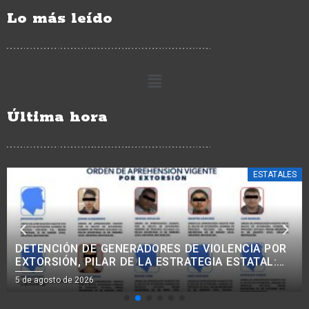
Lo más leído
Última hora
ESTATALES
TORRES PIÑA CIERRA FILAS CON CLAUDIA
SHEINBAUM: EN LA 4T NO HAY NARCOGOBIERNO,
INTOCABLES NI IMPUNIDAD.
5 de agosto de 2026