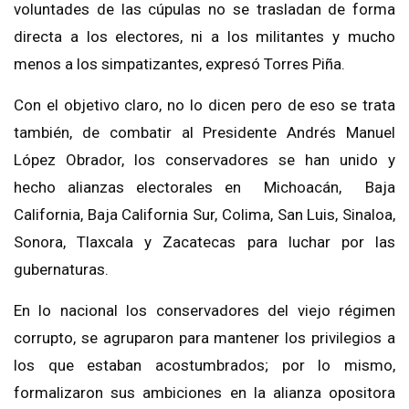
voluntades de las cúpulas no
se trasladan de forma
directa
a los electores, ni a los
militantes y
mucho
menos a los simpatizantes, expresó Torres Piña.
Con el objetivo
claro
, no lo dicen pero de eso se trata
también
,
de combatir al Presiden
te Andrés Manuel
López O
brador,
los conservadores
se han unido y
hecho alianzas electorales en
Michoacán, Baja
California, Baja California Sur, Colima, San Luis, Sinaloa,
Sonora,
Tlaxcala y Zacatecas
para luchar por las
gubernaturas.
En lo nacional l
os conservadores
del
viejo régimen
corrupto, se agruparon para mantener los privilegios a
los que estaban acostumbrados
; por lo mismo,
formali
zaron sus ambiciones
en la alianza opositora