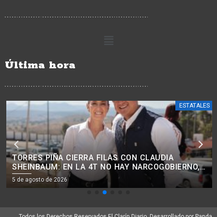
Última hora
ESTATALES
TORRES PIÑA CIERRA FILAS CON CLAUDIA
SHEINBAUM: EN LA 4T NO HAY NARCOGOBIERNO,
INTOCABLES NI IMPUNIDAD.
5 de agosto de 2026
Todos los Derechos Reservados El Clarín Diario. Desarrollado por Panda