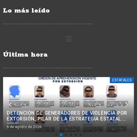
Lo más leído
Última hora
ESTATALES
TORRES PIÑA CIERRA FILAS CON CLAUDIA
SHEINBAUM: EN LA 4T NO HAY NARCOGOBIERNO,
INTOCABLES NI IMPUNIDAD.
5 de agosto de 2026