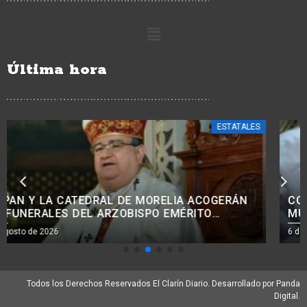
Última hora
ESTATALES
CON PROGRAMAS DE APOYO A NIÑOS, NIÑAS Y
MUJERES, SE REDUCE EL ABANDONO DE
TRATAMIENTOS ONCOLÓGICOS: BEDOLLA.<BR>
6 de agosto de 2026
Todos los Derechos Reservados El Clarín Diario. Desarrollado por Panda
Digital.