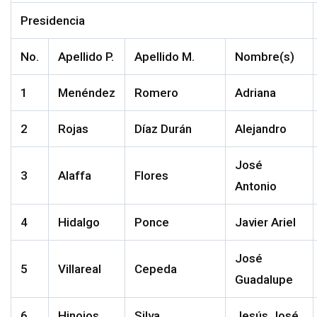
Presidencia
No.
Apellido P.
Apellido M.
Nombre(s)
1
Menéndez
Romero
Adriana
2
Rojas
Díaz Durán
Alejandro
José
3
Alaffa
Flores
Antonio
4
Hidalgo
Ponce
Javier Ariel
José
5
Villareal
Cepeda
Guadalupe
6
Hinojos
Silva
Jesús José