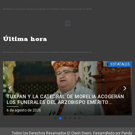
Última hora
ESTATALES
CON PROGRAMAS DE APOYO A NIÑOS, NIÑAS Y
MUJERES, SE REDUCE EL ABANDONO DE
TRATAMIENTOS ONCOLÓGICOS: BEDOLLA.<BR>
6 de agosto de 2026
Todos los Derechos Reservados El Clarín Diario. Desarrollado por Panda