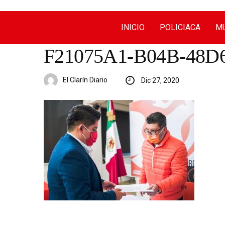
INICIO
POLICIACA
MU
F21075A1-B04B-48D
El Clarín Diario
Dic 27, 2020