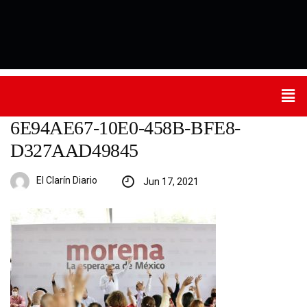
6E94AE67-10E0-458B-BFE8-
D327AAD49845
El Clarín Diario
Jun 17, 2021